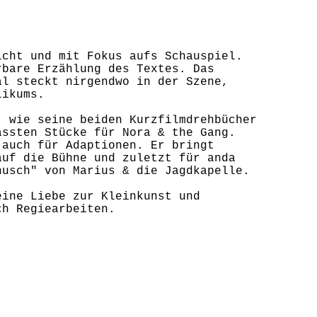
icht und mit Fokus aufs Schauspiel.
rbare Erzählung des Textes. Das
al steckt nirgendwo in der Szene,
likums.
, wie seine beiden Kurzfilmdrehbücher
assten Stücke für Nora & the Gang.
 auch für Adaptionen. Er bringt
auf die Bühne und zuletzt für anda
nusch" von Marius & die Jagdkapelle.
eine Liebe zur Kleinkunst und
ch Regiearbeiten.